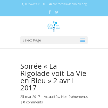
09.54.89.31.00
contact@lavieenbleu.org
Select Page
Soirée « La
Rigolade voit La Vie
en Bleu » 2 avril
2017
25 mar 2017 |
Actualités
,
Nos événements
|
0 comments