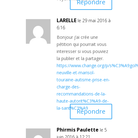
Répondre
LARELLE
le 29 mai 2016 à
6:16
Bonjour j’ai crée une
pétition qui pourrait vous
interesser si vous pouviez
la publier et la partager.
https://www.change.org/p/s%C3%A9go
neuville-et-marisol-
touraine-autisme-prise-en-
charge-des-
recommandations-de-la-
haute-autorit%C3%A9-de-
la-sant%C3%A9
Répondre
Phirmis Paulette
le 5
juin 2016 à 12:21