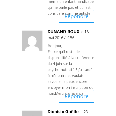
meme un enfant handicape
qui ne parle pas et qui est
considere comme autiste
Répondre
DUNAND-ROUX
le 18
mai 2016 à 4:56
Bonjour,
Est ce qu’il reste de la
disponibilité à la conférence
du 4 juin sur la
psychomotricité ? j’ai tardé
à m’inscrire et voulais
savoir si je peux encore
envoyer mon inscription ou
non.Merci par avance.
Répondre
Dionisio Gaëlle
le 23