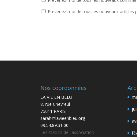
Prévenez-moi de tous les nouveaux commenta
Prévenez-moi de tous les nouveaux articles p
Nos coordonnées
Arc
LA VIE EN BLEU
ma
8, rue Chevreul
ju
75011 PARIS
sarah@lavieenbleu.org
av
09.54.89.31.00
Les statuts de l'association
fé