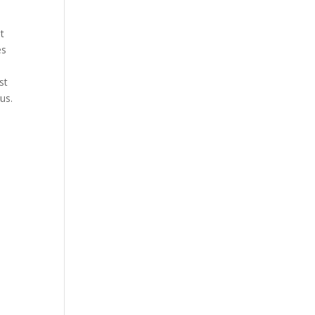
t
es
st
us.
a