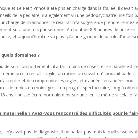
ique et Le Petit Prince a été pris en charge dans la foulée, il devait a
onseils de la pédiatre, il a également vu une pédopsychiatre une fois p
seur chargé de m’annoncer le résultat m’a suggéré de prendre rendez-
ement suivi une fois par semaine. Au bout de 8-9 années de prise en
pause, et aujourd’hui il ne va plus qu’à une groupe de parole d’adolesc
s quels domaines ?
u de son comportement : il a fait moins de crises, et en parallèle il s’
ême si cela restait fragile, au moins on savait qu’il pouvait parler. 
 d’accepter et de comprendre les règles, et d’années en années nous
x et de moins en moins gros : un progrès spectaculaire, long à obteni
à 13 ans il puisse écrire normalement sur une feuille même si cela le fa
maternelle ? Avez-vous rencontré des difficultés pour le fair
 il n’y avait pas de diagnostic, il ne parlait pas mais la maîtresse avai