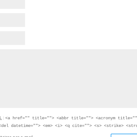
L
:
<a href="" title=""> <abbr title=""> <acronym title="
<del datetime=""> <em> <i> <q cite=""> <s> <strike> <str