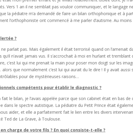
s. Vers 1 an il ne semblait pas vouloir communiquer, et le langage n
 que la pédiatre m’a demandé de faire un bilan orthophonique et à part
ièrement l’orthophoniste ont commencé à me parler d’autisme. Au moins
lertée ?
 ne parlait pas. Mais également il était terrorisé quand on l’amenait d
s qu’il n’avait jamais vus. Il s’accrochait à moi en hurlant et tremblant 
cture, c’est lui qui me prenait la main pour poser mon doigt sur les imag
alors que normalement c’est lui qui aurait du le dire ! Il y avait aussi
ontrôlables pour de mystérieuses raisons…
onnels compétents pour établir le diagnostic ?
 fait le bilan, je l’avais appelée parce que son cabinet était en bas de
sée dans le spectre autistique. La pédiatre du Petit Prince était égalem
ous aider, et elle a parfaitement fait le lien entre les divers intervenan
ité Ted de La Grave, à Toulouse.
n charge de votre fils ? En quoi consiste-t-elle ?