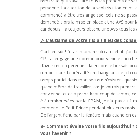
remarqué qu’il savait lire tous les prénoms de s
personne. La question de la scolarisation en mili
commencé à être très angoissé, cela ne se passait
demandé alors la mise en place d’une AVS pour la
car depuis il a toujours obtenu une AVS tous les 
7- L’autisme de votre fils a t’il eu des cons
Oui bien sûr ! J’étais maman solo au début, j’ai du
CP, j’ai engagé une nounou pour venir le chercher
d’avoir un job pérenne… là encore je bossais po
tomber dans la précarité en changeant de job ou 
temps partiel dans mon secteur n’existent quasime
quand même de travailler, car je voulais prendre 
convienne, et cela prend beaucoup de temps, ce 
été remboursées par la CPAM, je n’ai pas eu à me 
emmené Le Petit Prince pendant plusieurs mois à 
De l’argent fichu par la fenêtre mais quand on es
8
– Comment évolue votre fils aujourd’hui ? 
vous l’avenir ?