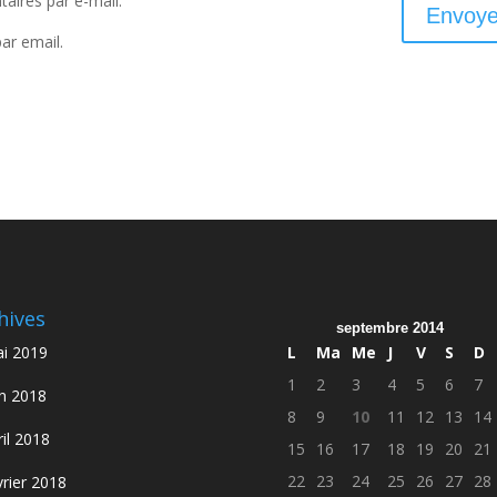
ires par e-mail.
ar email.
hives
septembre 2014
i 2019
L
Ma
Me
J
V
S
D
1
2
3
4
5
6
7
in 2018
8
9
10
11
12
13
14
ril 2018
15
16
17
18
19
20
21
22
23
24
25
26
27
28
vrier 2018