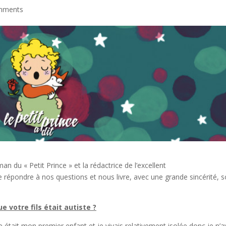
mments
an du « Petit Prince » et la rédactrice de l’excellent
 répondre à nos questions et nous livre, avec une grande sincérité, 
votre fils était autiste ?
e était mon premier enfant et je vivais relativement isolée donc je n’a