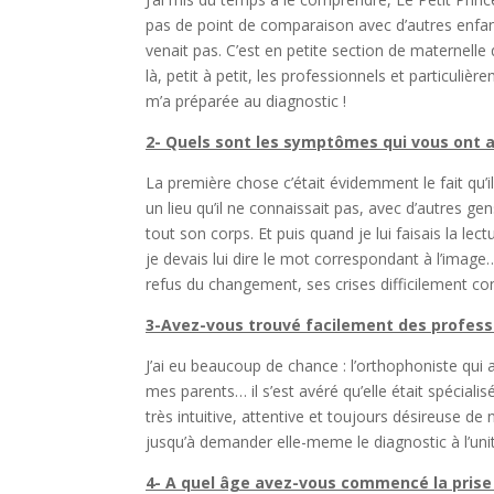
pas de point de comparaison avec d’autres enfant
venait pas. C’est en petite section de maternelle
là, petit à petit, les professionnels et particul
m’a préparée au diagnostic !
2- Quels sont les symptômes qui vous ont a
La première chose c’était évidemment le fait qu’il
un lieu qu’il ne connaissait pas, avec d’autres gen
tout son corps. Et puis quand je lui faisais la le
je devais lui dire le mot correspondant à l’image… 
refus du changement, ses crises difficilement c
3-Avez-vous trouvé facilement des professi
J’ai eu beaucoup de chance : l’orthophoniste qui a
mes parents… il s’est avéré qu’elle était spéciali
très intuitive, attentive et toujours désireuse de n
jusqu’à demander elle-meme le diagnostic à l’un
4- A quel âge avez-vous commencé la prise e