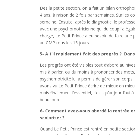
Dès la petite section, on a fait un bilan orthophon
4 ans, à raison de 2 fois par semaines. Sur les c
semaine. Ensuite, après le diagnostic, le profes
avec une psychomotricienne qui du coup l’a égal
charge, Le Petit Prince a eu besoin de faire une 
au CMP tous les 15 jours.
5- A t’il rapidement fait des progrès ? Dan
Les progrès ont été visibles tout d’abord au nivea
mis à parler, ou du moins à prononcer des mots, m
psychomotricité lui a permis de gérer son corps,
avons vu Le Petit Prince écrire de mieux en mieu
mais finalement l’essentiel, c’est qu’aujourd’hui 
beaucoup.
6- Comment avez-vous abordé la rentrée en 
scolariser ?
Quand Le Petit Prince est rentré en petite section,