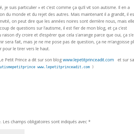
, je suis particulier » et c’est comme ça qu’il vit son autisme. Il en a
n du monde et du rejet des autres. Mais maintenant il a grandit, il es
 invité, on peut dire que les années noires sont derrière nous, mais ell
up de questions sur l’autisme, il est fier de mon blog, et ça c’est
u raison d’y croire et d’espérer que cela s’arrange parce que oui, ça s’e
nir sera fait, mais je ne me pose pas de question, ça ne m’angoisse pl
 pour le tirer vers le haut.
e Petit Prince a dit sur son blog
www.lepetitprinceadit.com
et sur s
utismepetitprince
www.lepetitprinceadit.com
 )
.
Les champs obligatoires sont indiqués avec
*