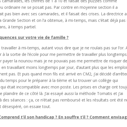
es camarades, les chiffres de 1 à 10 et faisait des puzzles comme
eu ordinaire ne se posait pas. Par contre en moyenne section il a
 pas bien avec ses camarades, et il faisait des crises. La directrice a
 Grande Section et on l’a obtenue, à mi-temps, mais c’était déjà pas
ans, à temps partiel.
équences sur votre vie de famille ?
 travailler à mi-temps, autant vous dire que je ne roulais pas sur l’or. 
 à la sortie de l’école pour me permettre de travailler plus longtemps
ur payer la nounou mais je ne pouvais pas me permettre de risquer d
en travaillant moins longtemps par jour, d’autant plus que les emploi
nt pas. Et puis quand mon fils est arrivé en CM2, j’ai décidé d’arrête
du temps pour le préparer à la 6ème et lui trouver un collège qui
qui était incompatible avec mon poste. Les prises en charge ont tou
plaindre de ce côté là. J’ai essayé aussi la méthode Tomatis et j’ai
des séances : ça, ce n’était pas remboursé et les résultats ont été nu
t désespéré, on essaie tout.
Comprend t’il son handicap ? En souffre t’il ? Comment envisa