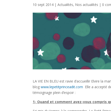
10 sept 2014 |
Actualités
,
Nos actualités
|
0 co
LA VIE EN BLEU est ravie d’accueillir Elvire la mam
blog
www.lepetitprinceadit.com
Elle a accepté de
témoignage plein d’espoir :
1- Quand et comment avez-vous compris que 
J’ai mis du temps à le comprendre, Le Petit Princ