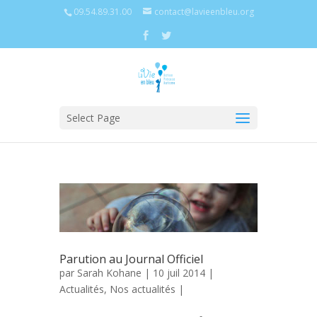
09.54.89.31.00
contact@lavieenbleu.org
Select Page
Parution au Journal Officiel
par
Sarah Kohane
| 10 juil 2014 |
Actualités
,
Nos actualités
|